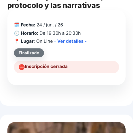
protocolo y las narrativas
🗓️
Fecha:
24 / jun. / 26
🕘
Horario:
De 19:30h a 20:30h
📍
Lugar:
On Line
- Ver detalles -
Finalizado
Inscripción cerrada
⛔️