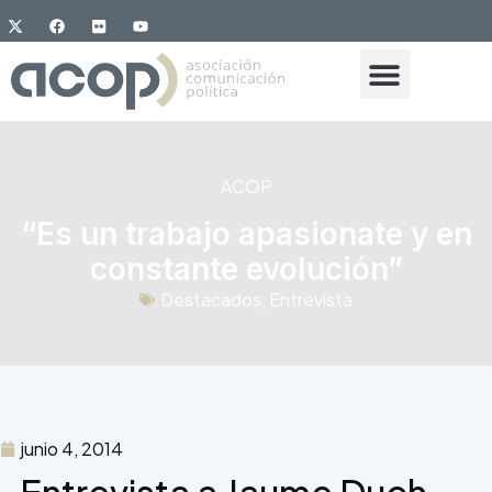
ACOP
“Es un trabajo apasionate y en
constante evolución”
Destacados
,
Entrevista
junio 4, 2014
Entrevista a Jaume Duch,