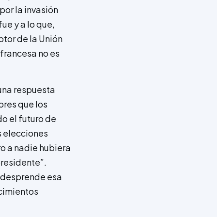
or la invasión
fue y a lo que,
otor de la Unión
 francesa no es
 una respuesta
ores que los
 el futuro de
s elecciones
ro a nadie hubiera
presidente”.
e desprende esa
 cimientos