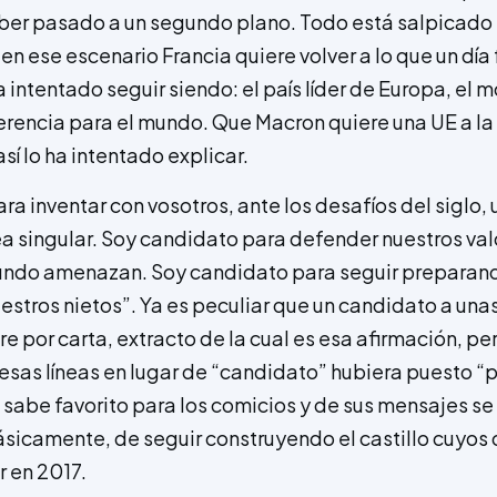
ber pasado a un segundo plano. Todo está salpicado p
 en ese escenario Francia quiere volver a lo que un día 
intentado seguir siendo: el país líder de Europa, el m
erencia para el mundo. Que Macron quiere una UE a la
así lo ha intentado explicar.
a inventar con vosotros, ante los desafíos del siglo,
a singular. Soy candidato para defender nuestros val
undo amenazan. Soy candidato para seguir preparando
uestros nietos”. Ya es peculiar que un candidato a una
 por carta, extracto de la cual es esa afirmación, pe
 esas líneas en lugar de “candidato” hubiera puesto “
sabe favorito para los comicios y de sus mensajes s
ásicamente, de seguir construyendo el castillo cuyos
 en 2017.