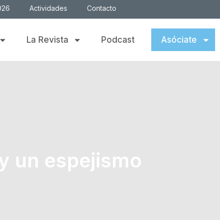
026
Actividades
Contacto
La Revista
Podcast
Asóciate
 y un espejismo