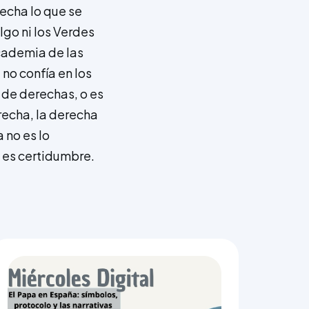
echa lo que se
lgo ni los Verdes
cademia de las
no confía en los
i de derechas, o es
erecha, la derecha
 no es lo
n es certidumbre.