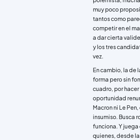
muy poco proposit
tantos como parec
competir en el mar
a dar cierta valid
y los tres candid
vez.
En cambio, la de 
forma pero sin fo
cuadro, por hacer 
oportunidad renunc
Macron ni Le Pen,
insumiso. Busca r
funciona. Y juega
quienes, desde la