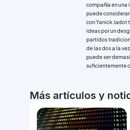
compañía en una i
puede considerar 
con Yanick Jadot 
ideas por un desga
partidos tradicion
de las dos a la ve
puede ser demasia
suficientemente de
Más artículos y not