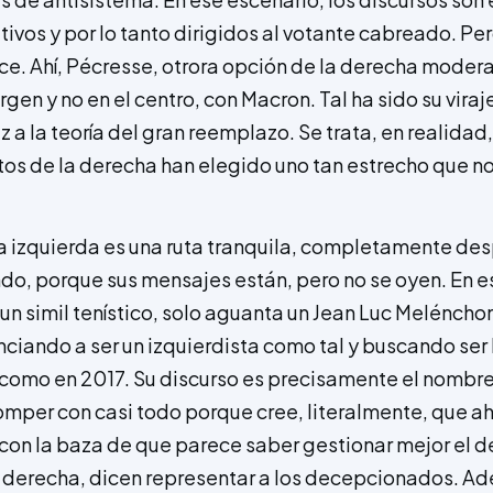
ivos y por lo tanto dirigidos al votante cabreado. Pe
e. Ahí, Pécresse, otrora opción de la derecha modera
gen y no en el centro, con Macron. Tal ha sido su viraj
ez a la teoría del gran reemplazo. Se trata, en realidad
atos de la derecha han elegido uno tan estrecho que n
la izquierda es una ruta tranquila, completamente de
ndo, porque sus mensajes están, pero no se oyen. En e
un simil tenístico, solo aguanta un Jean Luc Meléncho
iando a ser un izquierdista como tal y buscando ser la
 como en 2017. Su discurso es precisamente el nombre
omper con casi todo porque cree, literalmente, que 
 con la baza de que parece saber gestionar mejor el 
 derecha, dicen representar a los decepcionados. Ad