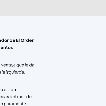
ador de El Orden
ientos
 ventaja que le da
la izquierda,
o es tan
cesas del mes de
e lo puramente