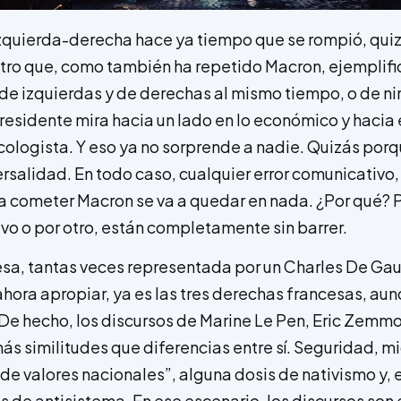
 izquierda-derecha hace ya tiempo que se rompió, qui
tro que, como también ha repetido Macron, ejemplifi
de izquierdas y de derechas al mismo tiempo, o de ni
esidente mira hacia un lado en lo económico y hacia el
ecologista. Y eso ya no sorprende a nadie. Quizás porqu
rsalidad. En todo caso, cualquier error comunicativo,
a cometer Macron se va a quedar en nada. ¿Por qué? P
ivo o por otro, están completamente sin barrer.
sa, tantas veces representada por un Charles De Gaul
ahora apropiar, ya es las tres derechas francesas, au
e hecho, los discursos de Marine Le Pen, Eric Zemmou
ás similitudes que diferencias entre sí. Seguridad, m
de valores nacionales”, alguna dosis de nativismo y, e
 de antisistema. En ese escenario, los discursos son 