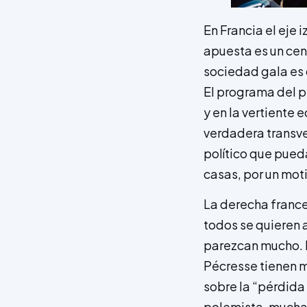
En Francia el eje
apuesta es un cen
sociedad gala es 
El programa del pr
y en la vertiente 
verdadera transve
político que pued
casas, por un mot
La derecha france
todos se quieren 
parezcan mucho. D
Pécresse tienen m
sobre la “pérdida 
polemista, muchas