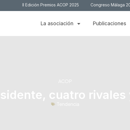
II Edición Premios ACOP 2025
Congreso Málaga 2
La asociación
Publicaciones
ACOP
esidente, cuatro rivales
Tendencia