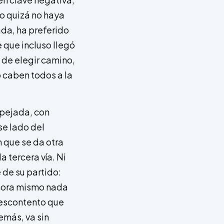
ro quizá no haya
da, ha preferido
e que incluso llegó
, de elegir camino,
o caben todos a la
spejada, con
se lado del
n que se da otra
 tercera vía. Ni
 de su partido:
ahora mismo nada
descontento que
emás, va sin