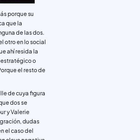
zás porque su
ca que la
nguna de las dos.
 otro en lo social
e ahí resida la
 estratégico o
orque el resto de
le de cuya figura
nque dos se
r y Valerie
igración, dudas
n el caso del
en clave negativa,