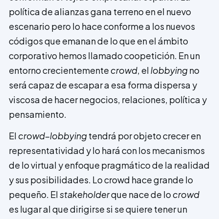
política de alianzas gana terreno en el nuevo
escenario pero lo hace conforme a los nuevos
códigos que emanan de lo que en el ámbito
corporativo hemos llamado coopetición. En un
entorno crecientemente
crowd
, el
lobbying
no
será capaz de escapar a esa forma dispersa y
viscosa de hacer negocios, relaciones, política y
pensamiento.
El
crowd
–
lobbying
tendrá por objeto crecer en
representatividad y lo hará con los meca­nismos
de lo virtual y enfoque pragmático de la realidad
y sus posibilidades. Lo crowd hace grande lo
pequeño. El
stakeholder
que nace de lo
crowd
es lugar al que dirigirse si se quiere tener un