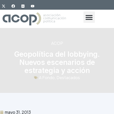
ACOP
Geopolítica del lobbying.
Nuevos escenarios de
estrategia y acción
A Fondo
,
Destacados
mayo 31, 2013