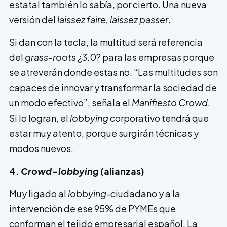
estatal también lo sabía, por cierto. Una nueva
versión del
laissez faire, laissez passer
.
Si dan con la tecla, la multitud será referencia
del
grass-roots
¿3.0? para las empresas porque
se atreverán donde estas no. “Las multitudes son
capaces de innovar y transformar la sociedad de
un modo efectivo”, señala el
Manifiesto Crowd
.
Si lo logran, el
lobbying
corporativo tendrá que
estar muy atento, porque surgirán técnicas y
modos nuevos.
4.
Crowd
–
lobbying
(alianzas)
Muy ligado al
lobbying
-ciudadano y a la
intervención de ese 95% de PYMEs que
conforman el tejido empresarial español. La