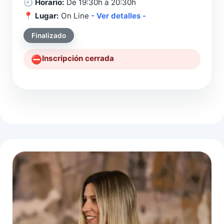
🕘
Horario:
De 19:30h a 20:30h
📍
Lugar:
On Line
- Ver detalles -
Finalizado
Inscripción cerrada
⛔️