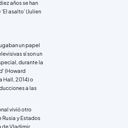
diez años se han
El asalto’ (Julien
s jugaban un papel
levisivas sí son un
pecial, durante la
d
’ (Howard
a Hall, 2014) o
ducciones a las
nal vivió otro
e Rusia y Estados
a de Vladimir