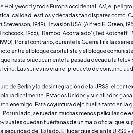
de Hollywood y toda Europa occidental. Así, el peligr
tica, calidad, estilos y décadas tan dispares como ‘
 Stevenson, 1949), ‘Invasión USA’ (Alfred E. Green, 195
itchcock, 1966), ‘Rambo. Acorralado’ (Ted Kotcheff, 19
 1990). Por el contrario, durante la Guerra Fría las ser
licto entre el bloque capitalista y el bloque comunista
 que hasta prácticamente la pasada década la televis
 cine. Las series no eran el producto de consumo aud
uro de Berlín y la desintegración de la URSS, el contex
bia radicalmente. Estados Unidos y sus aliados ganan 
archienemigo. Esta coyuntura dejó huella tanto en la 
 Por un lado, se ruedan muchas menos películas de esp
iovisuales quedan huérfanas de un malo oficial que s
 la seguridad del Estado. El lugar que dejan la URSS 