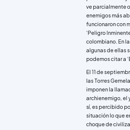
ve parcialmente o
enemigos más abs
funcionaron con m
‘Peligro Inminente
colombiano. En la
algunas de ellas s
podemos citar a ‘
El 11 de septiemb
las Torres Gemel
imponen la llamad
archienemigo, el 
sí, es percibido 
situación lo que 
choque de civiliza