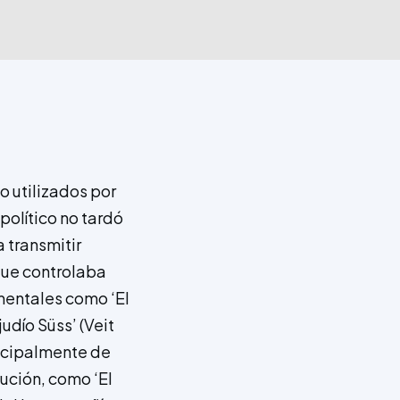
o utilizados por
olítico no tardó
 transmitir
que controlaba
mentales como ‘El
judío Süss’ (Veit
incipalmente de
ución, como ‘El