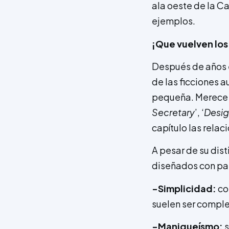
ala oeste de la Ca
ejemplos.
¡Que vuelven los
Después de años e
de las ficciones a
pequeña. Merece l
Secretary
’, ‘
Desig
capítulo las relac
A pesar de su dis
diseñados con pat
-Simplicidad:
co
suelen ser comple
-Maniqueísmo:
s