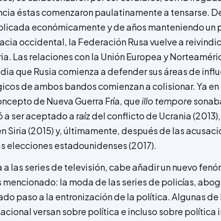
encia éstas comenzaron paulatinamente a tensarse. 
icada económicamente y de años manteniendo un per
macia occidental, la Federación Rusa vuelve a reivind
ia. Las relaciones con la Unión Europea y Norteaméri
a que Rusia comienza a defender sus áreas de influe
gicos de ambos bandos comienzan a colisionar. Ya en
oncepto de Nueva Guerra Fría, que
illo tempore
sonab
 ser aceptado a raíz del conflicto de Ucrania (2013),
en Siria (2015) y, últimamente, después de las acusac
las elecciones estadounidenses (2017).
a a las series de televisión, cabe añadir un nuevo fe
mencionado: la moda de las series de policías, abo
do paso a la entronización de la política. Algunas de 
acional versan sobre política e incluso sobre política i