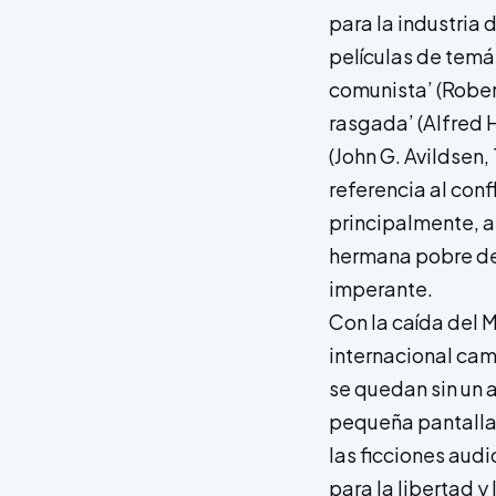
para la industria 
películas de temá
comunista’ (Robert
rasgada’ (Alfred H
(John G. Avildsen,
referencia al conf
principalmente, a
hermana pobre del
imperante.
Con la caída del M
internacional cam
se quedan sin un 
pequeña pantalla.
las ficciones aud
para la libertad y