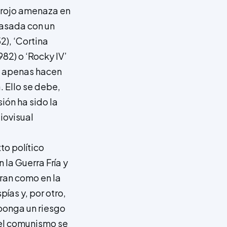
o rojo amenaza en
Casada con un
2), ‘Cortina
82) o ‘Rocky IV’
ies apenas hacen
. Ello se debe,
ión ha sido la
iovisual
to político
la Guerra Fría y
gran como en la
ías y, por otro,
uponga un riesgo
y el comunismo se