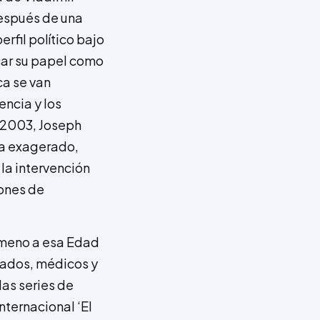
Después de una
fil político bajo
icar su papel como
ca se van
ncia y los
 2003, Joseph
a exagerado,
 la intervención
iones de
nómeno a esa Edad
gados, médicos y
las series de
nternacional ‘El