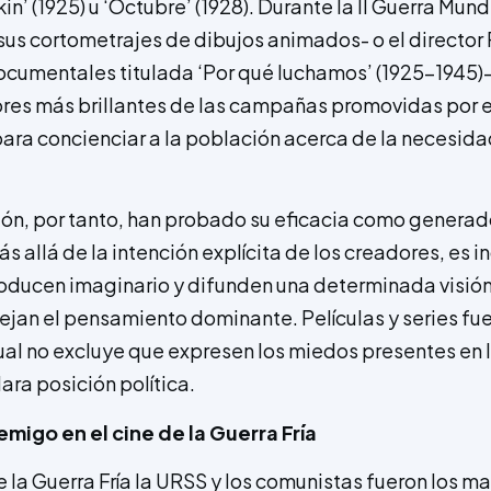
’ (1925) u ‘Octubre’ (1928). Durante la II Guerra Mun
sus cortometrajes de dibujos animados- o el director
ocumentales titulada ‘Por qué luchamos’ (1925-1945)
res más brillantes de las campañas promovidas por 
ra concienciar a la población acerca de la necesida
visión, por tanto, han probado su eficacia como gener
Más allá de la intención explícita de los creadores, es
ducen imaginario y difunden una determinada visió
jan el pensamiento dominante. Películas y series fu
 cual no excluye que expresen los miedos presentes en
ara posición política.
migo en el cine de la Guerra Fría
e la Guerra Fría la URSS y los comunistas fueron los m