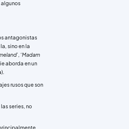
n algunos
los antagonistas
a, sino en la
meland
’, ‘
Madam
erie aborda en un
).
ajes rusos que son
las series, no
(principalmente