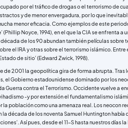
cupado por el tráfico de drogas o el terrorismo de cua
tractos y de menor envergadura, por lo que inevita
ucha menor eficacia. Como ejemplos de este periodo
’ (Phillip Noyce, 1994), en el que la CIA se enfrenta a
 década de los 90 abundan también películas sobre t
obre el IRA y otras sobre el terrorismo islámico. Entre
Estado de sitio’ (Edward Zwick, 1998).
re de 2001 la geopolítica gira de forma abrupta. Tras
as, el Gobierno estadounidense dominado por los ne
a Guerra contra el Terrorismo. Occidente vuelve a en
yihadismo -y por extensión el fundamentalismo islámic
por la población como una amenaza real. Los neocon r
en la década de los noventa Samuel Huntington había
ciones’. Así pues, desde el 11-S hasta nuestros días la 