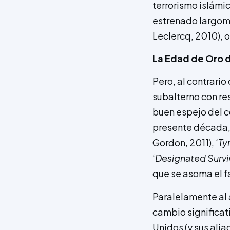
terrorismo islámic
estrenado largomet
Leclercq, 2010), o
La Edad de Oro de
Pero, al contrario
subalterno con res
buen espejo del c
presente década, 
Gordon, 2011), ‘
Ty
‘
Designated Survi
que se asoma el f
Paralelamente al 
cambio significati
Unidos (y sus alia