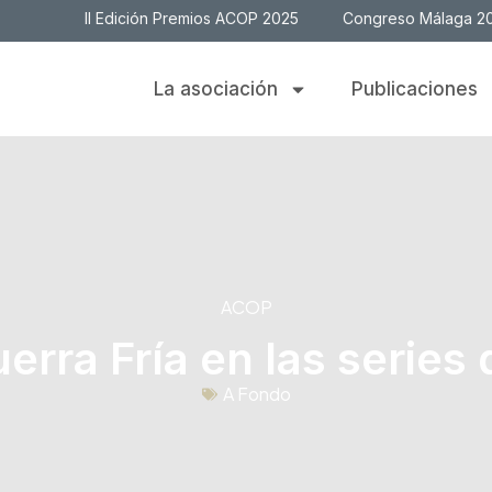
II Edición Premios ACOP 2025
Congreso Málaga 2
La asociación
Publicaciones
ACOP
rra Fría en las series 
A Fondo