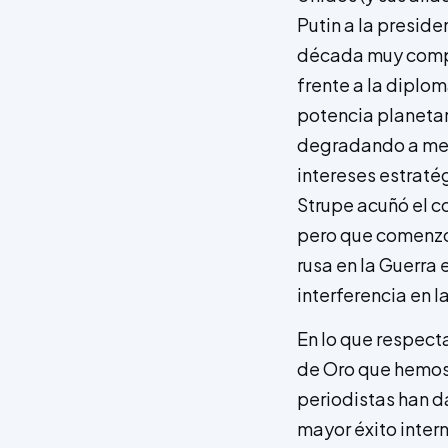
Putin a la presid
década muy compl
frente a la diplo
potencia planetar
degradando a medi
intereses estraté
Strupe acuñó el c
pero que comenzó a
rusa en la Guerra 
interferencia en 
En lo que respect
de Oro que hemos 
periodistas han da
mayor éxito intern