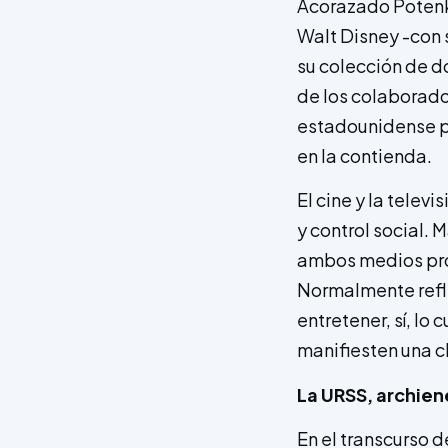
Acorazado Potenkin
Walt Disney -con 
su colección de d
de los colaborado
estadounidense pa
en la contienda.
El cine y la tele
y control social. 
ambos medios pro
Normalmente refle
entretener, sí, lo
manifiesten una cl
La URSS, archiene
En el transcurso d