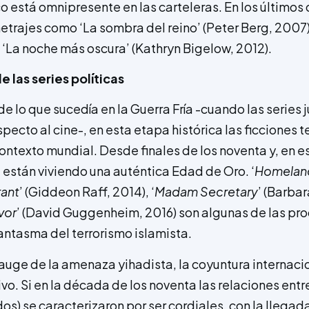
o está omnipresente en las carteleras. En los últimos 
rajes como ‘La sombra del reino’ (Peter Berg, 2007) ‘
 ‘La noche más oscura’ (Kathryn Bigelow, 2012).
 las series políticas
 de lo que sucedía en la Guerra Fría -cuando las serie
pecto al cine-, en esta etapa histórica las ficciones te
ontexto mundial. Desde finales de los noventa y, en es
están viviendo una auténtica Edad de Oro. ‘
Homelan
rant
’ (Giddeon Raff, 2014), ‘
Madam Secretary
’ (Barbar
vor
’ (David Guggenheim, 2016) son algunas de las pro
antasma del terrorismo islamista.
auge de la amenaza yihadista, la coyuntura internacio
vo. Si en la década de los noventa las relaciones entr
dos) se caracterizaron por ser cordiales, con la llegad