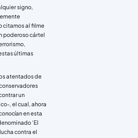
lquier signo,
blemente
 citamos al filme
 un poderoso cártel
errorismo,
 estas últimas
 los atentados de
oconservadores
contrar un
o-, el cual, ahora
econocían en esta
 denominado ‘El
lucha contra el