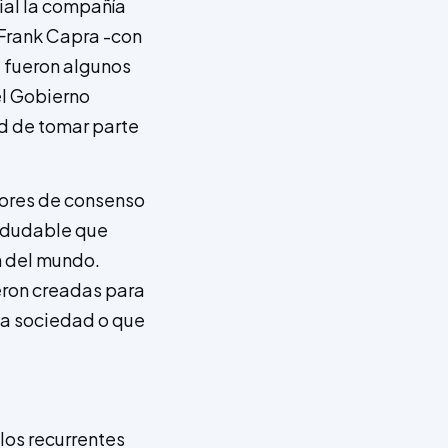
dial la compañía
 Frank Capra -con
- fueron algunos
el Gobierno
d de tomar parte
adores de consenso
 indudable que
n del mundo.
eron creadas para
 la sociedad o que
alos recurrentes