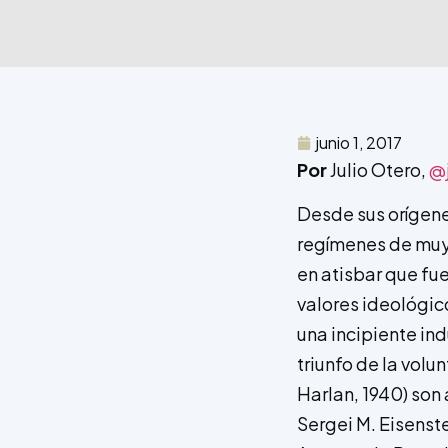
junio 1, 2017
Por
Julio Otero,
@
Desde sus orígenes
regímenes de muy 
en atisbar que fu
valores ideológic
una incipiente in
triunfo de la volu
Harlan, 1940) son
Sergei M. Eisenst