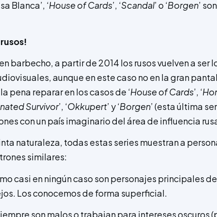
sa Blanca’, ‘
House of Cards
’, ‘
Scandal
’ o ‘
Borgen
’ so
 rusos!
n barbecho, a partir de 2014 los rusos vuelven a ser 
udiovisuales, aunque en este caso no en la gran pantall
a pena reparar en los casos de ‘
House of Cards
’, ‘
Ho
nated Survivor
’, ‘
Okkupert
’ y ‘
Borgen
’ (esta última s
iones con un país imaginario del área de influencia rusa
tinta naturaleza, todas estas series muestran a person
rones similares:
mo casi en ningún caso son personajes principales de 
jos. Los conocemos de forma superficial.
iempre son malos o trabajan para intereses oscuros 