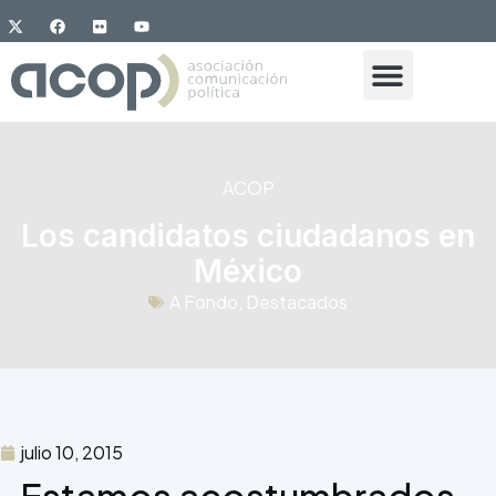
ACOP
Los candidatos ciudadanos en
México
A Fondo
,
Destacados
julio 10, 2015
Estamos acostumbrados