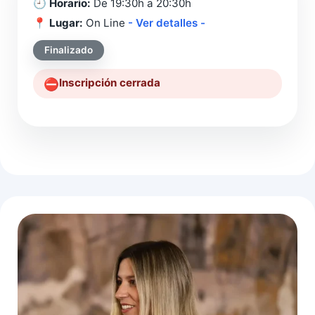
🕘
Horario:
De 19:30h a 20:30h
📍
Lugar:
On Line
- Ver detalles -
Finalizado
Inscripción cerrada
⛔️