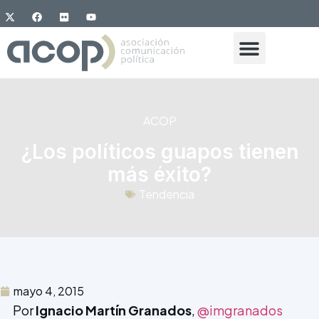
ACOP
¿Los políticos guapos tienen
más éxito?
Tendencia
mayo 4, 2015
Por
Ignacio Martín Granados
,
@imgranados