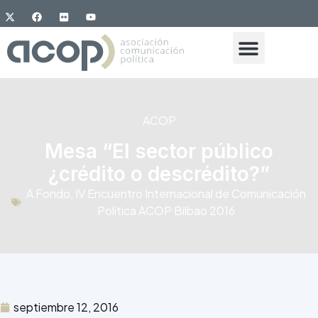
ACOP
Mesa “El sector público
¿crédito o descrédito?”
A Fondo
,
IV Encuentro Internacional de Comunicación
Política ACOP Bilbao 2016
septiembre 12, 2016