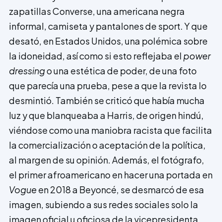
zapatillas Convers­e, una a­mericana negra
informal, c­amiseta y p­antalones de sport. Y que
desató, en Estados Unidos, una polémica sobre
la idoneidad, así como si esto reflejaba el
power
dressing
o una estética de poder, de una foto
que parecía una prueba, pese a que la revista lo
desmintió. También se criticó que había mucha
luz y que blanqueaba a Harris, de origen hindú,
viéndose como una maniobra racista que facilita
la comercialización o aceptación de la política,
al margen de su opinión. Además, el fotógrafo,
el primer afroamericano en hacer una portada en
Vogue
en 2018 a Beyoncé, se desmarcó de esa
imagen, subiendo a sus redes sociales solo la
imagen oficial u oficiosa de la vicepresidenta