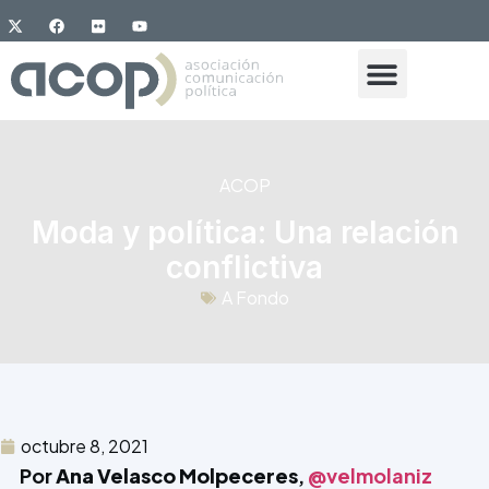
ACOP
Moda y política: Una relación
conflictiva
A Fondo
octubre 8, 2021
Por
Ana Velasco Molpeceres
,
@velmolaniz