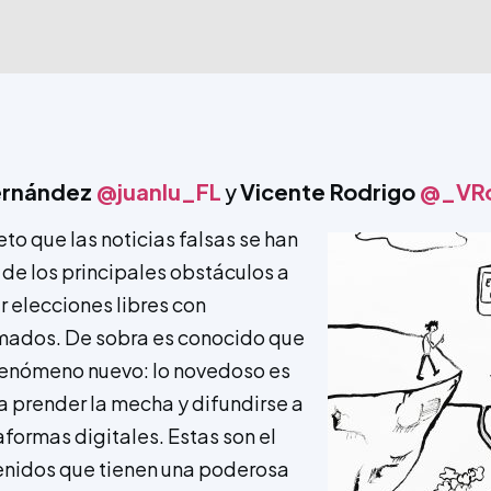
Fernández
@juanlu_FL
y
Vicente Rodrigo
@_VRo
to que las noticias falsas se han
 de los principales obstáculos a
r elecciones libres con
mados. De sobra es conocido que
 fenómeno nuevo: lo novedoso es
 prender la mecha y difundirse a
aformas digitales. Estas son el
enidos que tienen una poderosa