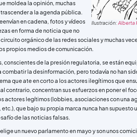
ue moldea la opinión, muchas
a trascender a la agenda pública.
eenvían en cadena, fotos y vídeos
Ilustración:
Alberta 
zas en forma de noticia que no
 circuito orgánico de las redes sociales y muchas vec
los propios medios de comunicación.
, conscientes de la presión regulatoria, se están eq
 combatir la desinformación, pero todavía no han si
tema que ate en corto a los actores ilegítimos que en
al contrario, concentran sus esfuerzos en poner el fo
los actores legítimos (lobbies, asociaciones con una a
s, etc.), que bajo su propia marca nunca han supuesto
afío de las noticias falsas.
elige un nuevo parlamento en mayo y son unos comici