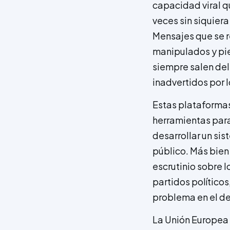
capacidad viral q
veces sin siquier
Mensajes que se r
manipulados y pie
siempre salen del
inadvertidos por 
Estas plataformas
herramientas para
desarrollar un sis
público. Más bien 
escrutinio sobre 
partidos político
problema en el des
La Unión Europea 