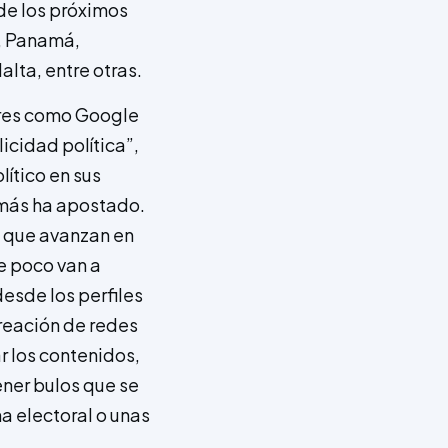
de los próximos
a, Panamá,
alta, entre otras.
ores como Google
icidad política”,
ítico en sus
e más ha apostado.
, que avanzan en
e poco van a
desde los perfiles
creación de redes
r los contenidos,
ener bulos que se
a electoral o unas