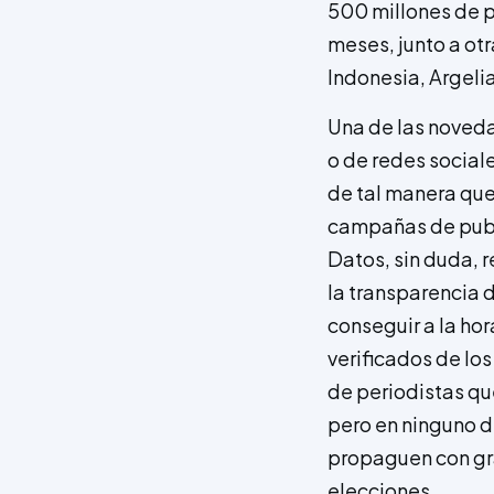
500 millones de p
meses, junto a ot
Indonesia, Argelia
Una de las noved
o de redes social
de tal manera que
campañas de pub
Datos, sin duda, 
la transparencia 
conseguir a la hor
verificados de lo
de periodistas qu
pero en ninguno de
propaguen con gra
elecciones.