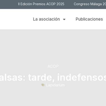
II Edición Premios ACOP 2025
Congreso Málaga 2
La asociación
Publicaciones
ACOP
alsas: tarde, indefenso
Lapidarium