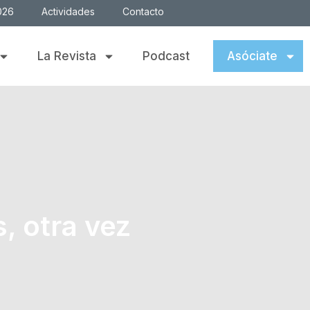
026
Actividades
Contacto
La Revista
Podcast
Asóciate
s, otra vez