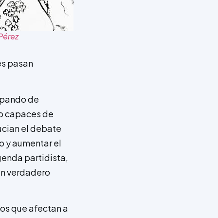
Pérez
es pasan
uipando de
do capaces de
sucian el debate
co y aumentar el
genda partidista,
 un verdadero
os que afectan a