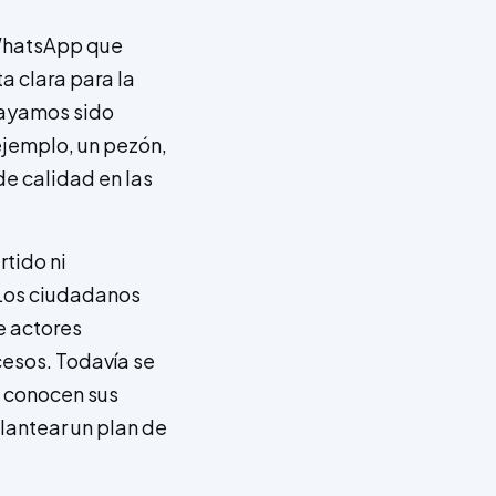
WhatsApp que
a clara para la
hayamos sido
ejemplo, un pezón,
de calidad en las
tido ni
 Los ciudadanos
e actores
ocesos. Todavía se
se conocen sus
lantear un plan de