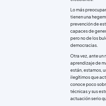
Lo más preocupa
tienen una hegemon
prevención de est
capaces de genera
pero no de los bul
democracias.
Otra vez, ante un
aprendizaje de m
están, estamos, u
ilegítimos que act
conoce poco sobre 
técnicas y sus es
actuación serio qu