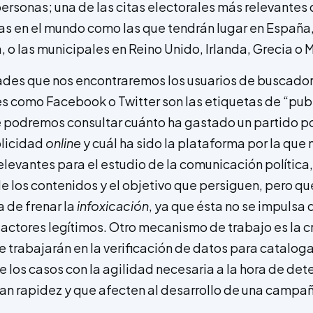
ersonas; una de las citas electorales más relevantes 
ras en el mundo como las que tendrán lugar en Españ
, o las municipales en Reino Unido, Irlanda, Grecia o M
ades que nos encontraremos los usuarios de buscad
es como Facebook o Twitter son las etiquetas de “publ
 podremos consultar cuánto ha gastado un partido pol
licidad
online
y cuál ha sido la plataforma por la qu
relevantes para el estudio de la comunicación política
de los contenidos y el objetivo que persiguen, pero qu
a de frenar la
infoxicación
, ya que ésta no se impulsa 
s actores legítimos. Otro mecanismo de trabajo es la 
e trabajarán en la verificación de datos para cataloga
 los casos con la agilidad necesaria a la hora de det
n rapidez y que afecten al desarrollo de una campañ