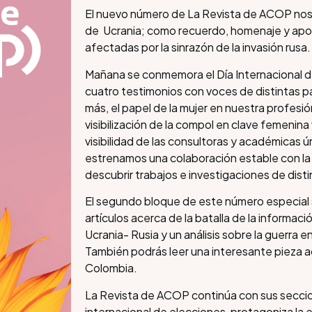
El nuevo número de La Revista de ACOP nos da
de Ucrania; como recuerdo, homenaje y apoy
afectadas por la sinrazón de la invasión rusa.
Mañana se conmemora el Día Internacional d
cuatro testimonios con voces de distintas pa
más, el papel de la mujer en nuestra profes
visibilización de la compol en clave femenina 
visibilidad de las consultoras y académicas 
estrenamos una colaboración estable con la 
descubrir trabajos e investigaciones de dist
El segundo bloque de este número especial s
artículos acerca de la batalla de la informaci
Ucrania- Rusia y un análisis sobre la guerra 
También podrás leer una interesante pieza a
Colombia.
La Revista de ACOP continúa con sus seccion
internacional de elecciones, protagoniza la e