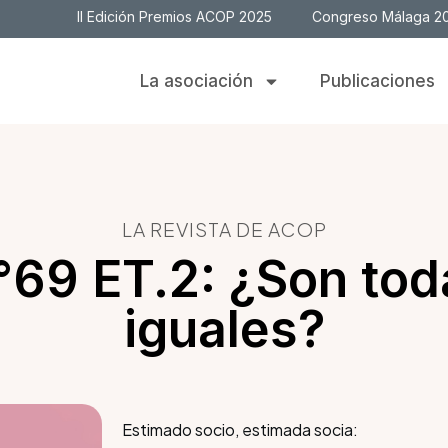
II Edición Premios ACOP 2025
Congreso Málaga 2
La asociación
Publicaciones
LA REVISTA DE ACOP
°69 ET.2: ¿Son tod
iguales?
Estimado socio, estimada socia: