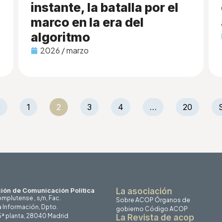
instante, la batalla por el
marco en la era del
algoritmo
2026 / marzo
r
1
2
3
4
…
20
ión de Comunicación Politica
La asociación
mplutense , s/n, Fac.
Sobre ACOP
Órganos de
a Información, Dpto.
gobierno
Código ACOP
 5ª planta, 28040 Madrid
La Revista de acop