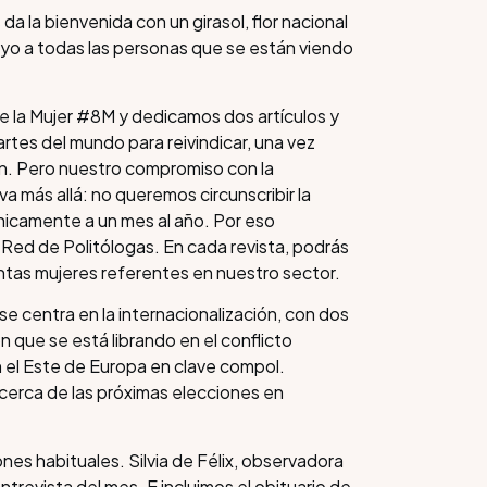
 la bienvenida con un girasol, flor nacional
o a todas las personas que se están viendo
e la Mujer #8M y dedicamos dos artículos y
rtes del mundo para reivindicar, una vez
ión. Pero nuestro compromiso con la
va más allá: no queremos circunscribir la
únicamente a un mes al año. Por eso
Red de Politólogas. En cada revista, podrás
intas mujeres referentes en nuestro sector.
e centra en la internacionalización, con dos
ón que se está librando en el conflicto
en el Este de Europa en clave compol.
cerca de las próximas elecciones en
es habituales. Silvia de Félix, observadora
ntrevista del mes. E incluimos el obituario de