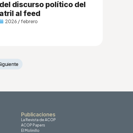
del discurso político del
atril al feed
2026 / febrero
Siguiente
Publicaciones
La Revista de ACOP
ACOP Papers
El Molinillo