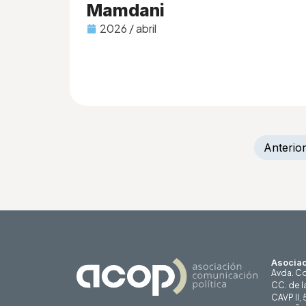
Mamdani
2026 / abril
Anterio
Asociac
Avda. Co
CC. de l
CAVP II,