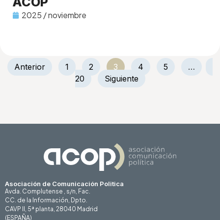
ACOP
2025 / noviembre
Anterior
1
2
3
4
5
…
20
Siguiente
Asociación de Comunicación Politica
Avda. Complutense , s/n, Fac.
CC. de la Información, Dpto.
CAVP II, 5ª planta, 28040 Madrid
(ESPAÑA)