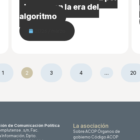
el marco en la era del
algoritmo
2026 / marzo
1
2
3
4
…
20
ión de Comunicación Politica
La asociación
mplutense , s/n, Fac.
Sobre ACOP
Órganos de
a Información, Dpto.
gobierno
Código ACOP