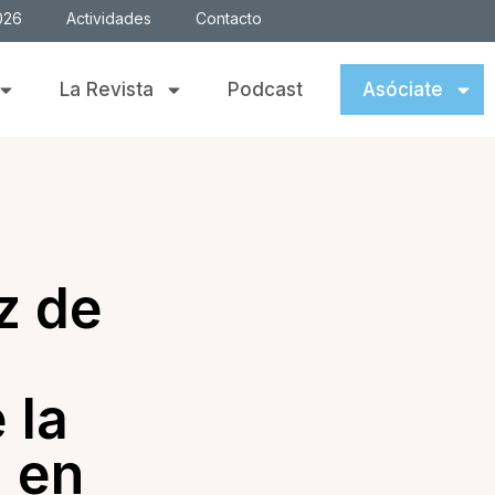
026
Actividades
Contacto
La Revista
Podcast
Asóciate
z de
 la
a en