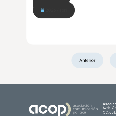
2026 / abril
Anterior
Asociac
Avda. Co
CC. de l