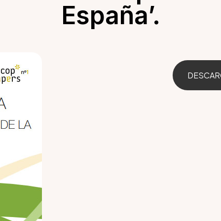
España’.
DESCAR