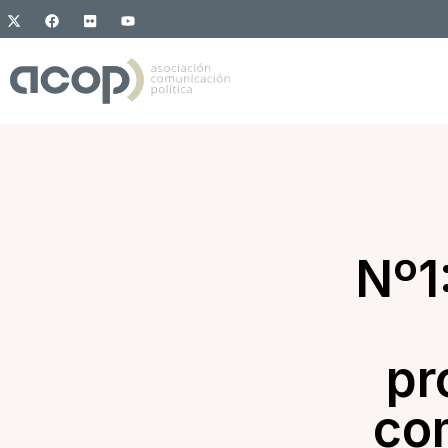
Nº1
pr
com