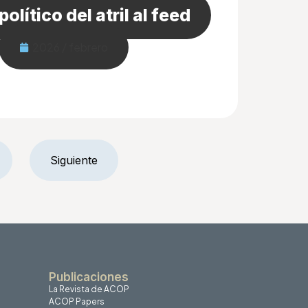
político del atril al feed
2026 / febrero
Siguiente
Publicaciones
La Revista de ACOP
ACOP Papers