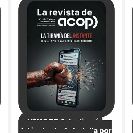
N°113 ET.2: La tiranía
del instante, la batalla por