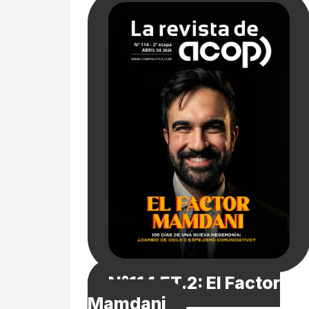
N°114 ET.2: El Factor
Mamdani