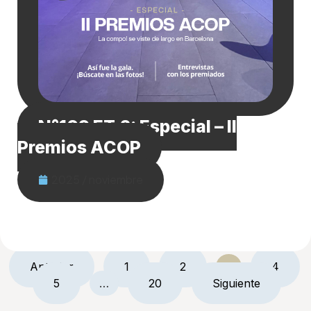
N°109 ET.2: Especial – II
Premios ACOP
2025 / noviembre
Anterior
1
2
3
4
5
…
20
Siguiente