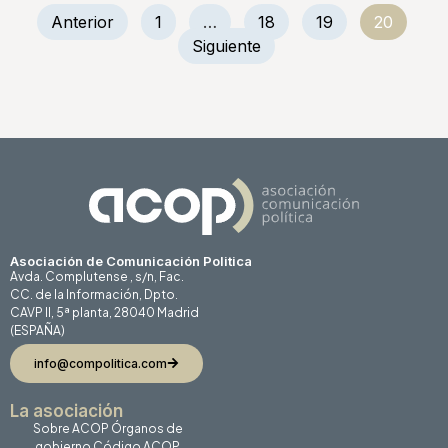
Anterior
1
…
18
19
20
Siguiente
Asociación de Comunicación Politica
Avda. Complutense , s/n, Fac.
CC. de la Información, Dpto.
CAVP II, 5ª planta, 28040 Madrid
(ESPAÑA)
info@compolitica.com
La asociación
Sobre ACOP
Órganos de
gobierno
Código ACOP