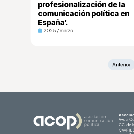
profesionalización de la
comunicación política en
España’.
2025 / marzo
Anterior
Asociac
Avda. Co
CC. de l
CAVP II,