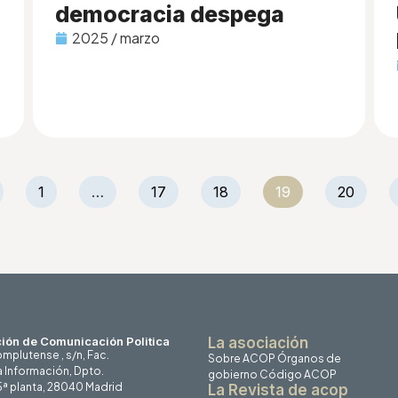
democracia despega
2025 / marzo
1
…
17
18
19
20
ión de Comunicación Politica
La asociación
mplutense , s/n, Fac.
Sobre ACOP
Órganos de
a Información, Dpto.
gobierno
Código ACOP
 5ª planta, 28040 Madrid
La Revista de acop