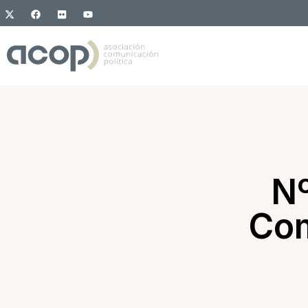
Nº
Com