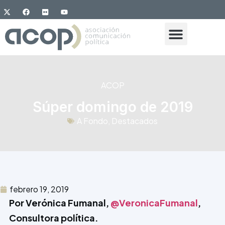
ACOP
Súper domingo de 2019
A Fondo
,
Destacados
febrero 19, 2019
Por Verónica Fumanal,
@VeronicaFumanal
,
Consultora política.