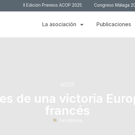
II Edición Premios ACOP 2025
Congreso Málaga 2
La asociación
Publicaciones
ACOP
es de una victoria Eur
francés
Tendencia