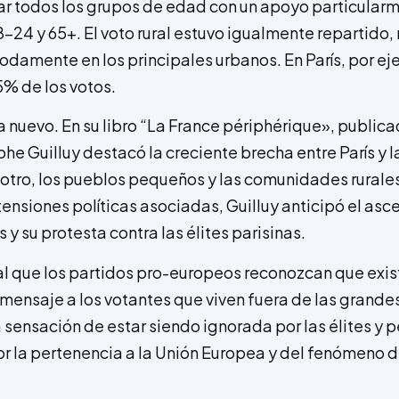
r todos los grupos de edad con un apoyo particularm
-24 y 65+. El voto rural estuvo igualmente repartido,
amente en los principales urbanos. En París, por e
% de los votos.
 nuevo. En su libro “La France périphérique», publica
e Guilluy destacó la creciente brecha entre París y l
r otro, los pueblos pequeños y las comunidades rurales
tensiones políticas asociadas, Guilluy anticipó el asc
 y su protesta contra las élites parisinas.
ial que los partidos pro-europeos reconozcan que exi
u mensaje a los votantes que viven fuera de las grande
 sensación de estar siendo ignorada por las élites y 
r la pertenencia a la Unión Europea y del fenómeno d