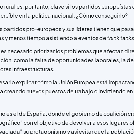
o rural es, por tanto, clave si los partidos europeístas
creíble en la política nacional. ¿Cómo conseguirlo?
los partidos pro-europeos y sus líderes tienen que pas
les y menos tiempo asistiendo a eventos de
think tanks
 es necesario priorizar los problemas que afectan di
ación, como la falta de oportunidades laborales, la d
res infraestructuras.
cesario explicar cómo la Unión Europea está i­mpacta
sea creando nuevos puestos de trabajo o invirtiendo en
o es el de España, donde el gobierno de coalición cre
ográfico” con el objetivo de devolver a esos lugares o
aciada” su protagonismo y así evitar que la població