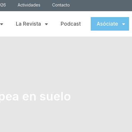
026
Actividades
Contacto
La Revista
Podcast
Asóciate
opea en suelo