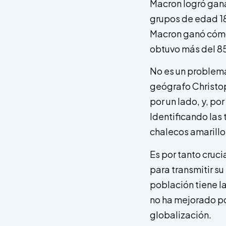
Macron logró gana
grupos de edad 18
Macron ganó cómod
obtuvo más del 85
No es un problema
geógrafo Christoph
por un lado, y, po
Identificando las 
chalecos amarillos
Es por tanto cruc
para transmitir s
población tiene la
no ha mejorado po
globalización.