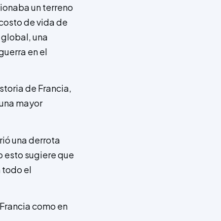
cionaba un terreno
 costo de vida de
 global, una
guerra en el
storia de Francia,
 una mayor
rió una derrota
o esto sugiere que
 todo el
 Francia como en