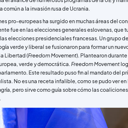
 común a la invasión rusa de Ucrania.
ones pro-europeas ha surgido en muchas áreas del cont
nte fue en las elecciones generales eslovenas, que tu
as elecciones presidenciales francesas. Un grupo de l
gía verde y liberal se fusionaron para formar un nuevo
a Libertad (
Freedom Movement
). Plantearon durant
uropea, verde y democrática.
Freedom Movement
log
parlamento. Este resultado puso fin al mandato del pr
ista. No es una receta infalible, como se pudo ver en 
gría, pero sirve como guía sobre cómo las coalicione
.