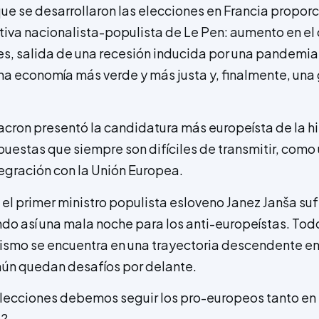
 que se desarrollaron las elecciones en Francia propor
rativa nacionalista-populista de Le Pen: aumento en el
es, salida de una recesión inducida por una pandemia
na economía más verde y más justa y, finalmente, una 
acron presentó la candidatura más europeísta de la hi
uestas que siempre son difíciles de transmitir, como
egración con la Unión Europea.
el primer ministro populista esloveno Janez Janša suf
ndo así una mala noche para los anti-europeístas. Tod
ismo se encuentra en una trayectoria descendente en
aún quedan desafíos por delante.
é lecciones debemos seguir los pro-europeos tanto en
a?