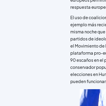
respuesta europea
El uso de coalici
ejemplo más recie
misma noche que l
partidos de ideolo
el Movimiento de l
plataforma pro-e
90 escaños en el 
conservador popul
elecciones en Hun
pueden funcionar