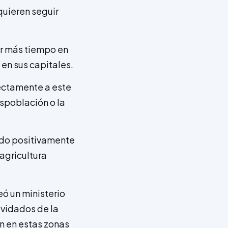
 quieren seguir
ar más tiempo en
en sus capitales.
rectamente a este
espoblación o la
ndo positivamente
 agricultura
ó un ministerio
lvidados de la
n en estas zonas