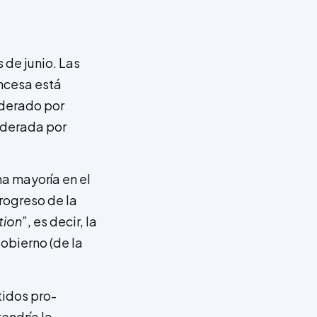
 de junio. Las
ncesa está
iderado por
iderada por
na mayoría en el
progreso de la
tion”
, es decir, la
gobierno (de la
tidos pro-
endría la