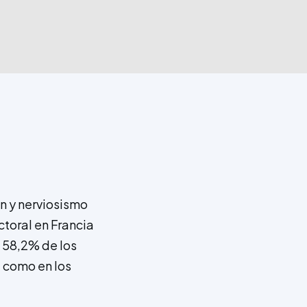
n y nerviosismo
ctoral en Francia
l 58,2% de los
, como en los