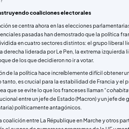
nstruyendo coaliciones electorales
nción se centra ahora en las elecciones parlamentarias
enciales pasadas han demostrado que la política fra
idida en cuatro sectores distintos: el grupo liberal l
a derecha liderada por Le Pen, la extrema izquierda l
que de los que decidieron no ir a votar.
 de la política hace increíblemente difícil obtener u
 tanto, es crucial para la estabilidad de Francia y el 
ea que se evite lo que los franceses llaman
“cohabita
tucional entre un jefe de Estado (Macron) y un jefe de 
aria) políticamente antagónicos.
a coalición entre La République en Marche y otros par
ía el avance de numerosos programas de la UE y mant