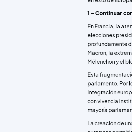
1 – Continuar co
En Francia, la ate
elecciones presid
profundamente div
Macron, la extrem
Mélenchon y el blo
Esta fragmentación
parlamento. Por lo
integración europ
con vivencia insti
mayoría parlament
La creación de un
europeos permitir