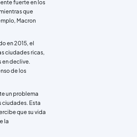
ente fuerte en los
 mientras que
jemplo, Macron
do en 2015, el
as ciudades ricas,
 en declive.
enso de los
ste un problema
s ciudades. Esta
percibe que su vida
e la