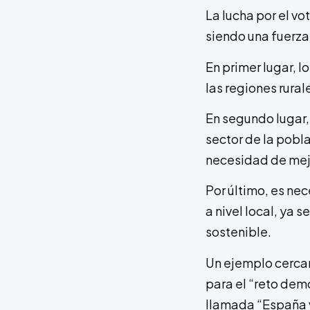
La lucha por el vot
siendo una fuerza 
En primer lugar, 
las regiones rura
En segundo lugar,
sector de la pobl
necesidad de mejo
Por último, es ne
a nivel local, ya 
sostenible.
Un ejemplo cercan
para el “reto dem
llamada “España v