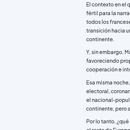
El contexto en el
fértil para la nar
todos los frances
transición hacia u
continente.
Y, sin embargo, M
favoreciendo prop
cooperación e int
Esa misma noche, 
electoral, corona
el nacional-popul
continente, pero 
Por lo tanto, ¿qu
el resto de Europ