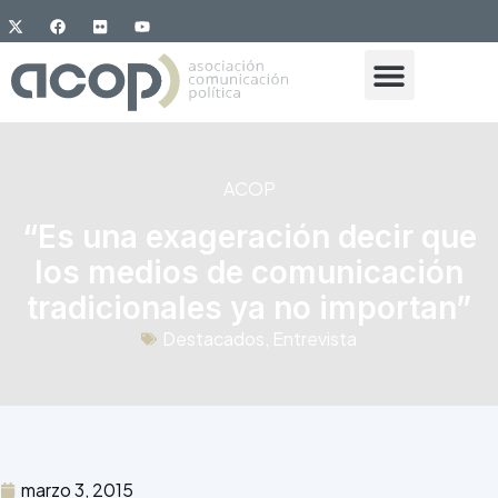
ACOP
“Es una exageración decir que
los medios de comunicación
tradicionales ya no importan”
Destacados
,
Entrevista
marzo 3, 2015